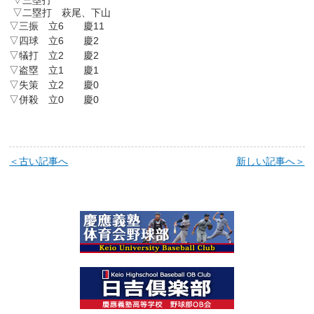
▽三塁打
▽二塁打 萩尾、下山
▽三振 立6 慶11
▽四球 立6 慶2
▽犠打 立2 慶2
▽盗塁 立1 慶1
▽失策 立2 慶0
▽併殺 立0 慶0
＜古い記事へ
新しい記事へ＞