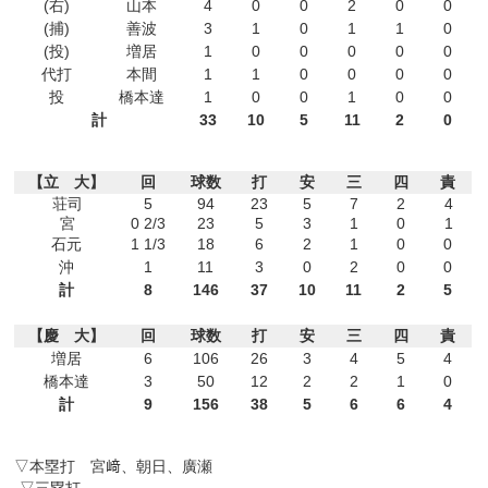
(右)
山本
4
0
0
2
0
0
(捕)
善波
3
1
0
1
1
0
(投)
増居
1
0
0
0
0
0
代打
本間
1
1
0
0
0
0
投
橋本達
1
0
0
1
0
0
計
33
10
5
11
2
0
【立 大】
回
球数
打
安
三
四
責
荘司
5
94
23
5
7
2
4
宮
0 2/3
23
5
3
1
0
1
石元
1 1/3
18
6
2
1
0
0
沖
1
11
3
0
2
0
0
計
8
146
37
10
11
2
5
【慶 大】
回
球数
打
安
三
四
責
増居
6
106
26
3
4
5
4
橋本達
3
50
12
2
2
1
0
計
9
156
38
5
6
6
4
▽本塁打 宮﨑、朝日、廣瀬