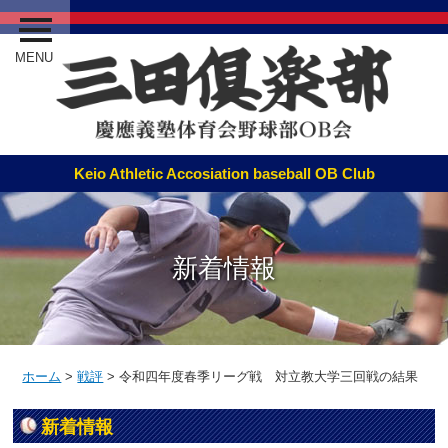
MENU
新着情報
ホーム
>
戦評
>
令和四年度春季リーグ戦 対立教大学三回戦の結果
新着情報