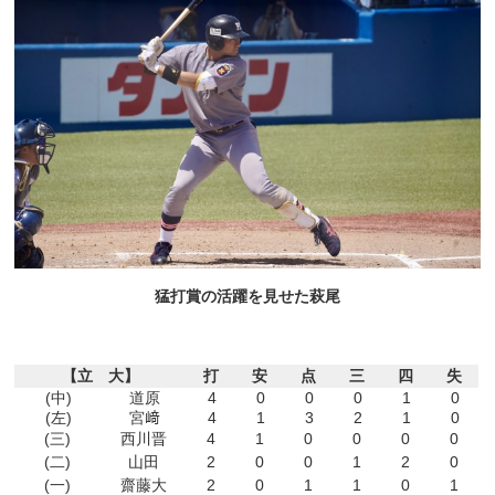
猛打賞の活躍を見せた萩尾
【立 大】
打
安
点
三
四
失
(中)
道原
4
0
0
0
1
0
(左)
宮﨑
4
1
3
2
1
0
(三)
西川晋
4
1
0
0
0
0
(二)
山田
2
0
0
1
2
0
(一)
齋藤大
2
0
1
1
0
1