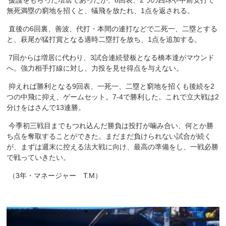
援護をもらった増居であったが、6回表、2つの四球や中前安打で
無死満塁の窮地を招くと、犠飛を放たれ、1点を返される。
直後の6回裏、善波、代打・本間の連打などで二死一、二塁とする
と、萩尾が猛打賞となる適時二塁打を放ち、1点を追加する。
7回からは増居に代わり、3試合連続登板となる橋本達がマウンド
へ。強力相手打線に対し、力投を見せ得点を与えない。
抑えれば勝利となる9回表、一死一、二塁と窮地を招くも後続を2
つの中飛に抑え、ゲームセット。7-4で勝利した。これで立大戦は
2
分けをはさんで
13
連勝。
今季初三戦目までもつれ込んだ勝負は投打が噛み合い、何とか勝
ち点を奪取することができた。まだまだ負けられない試合が続く
が、まずは週末に控える法大戦に向け、最高の準備をし、一戦必勝
で戦っていきたい。
（3年・マネージャー T.M）