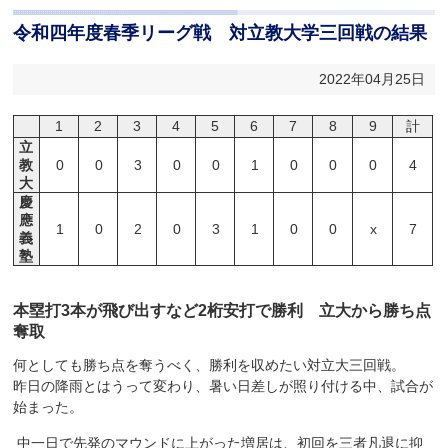
令和四年度春季リーグ戦 対立教大学三回戦の結果
2022年04月25日
1
2
3
4
5
6
7
8
9
計
立
教
0
0
3
0
0
1
0
0
0
4
大
慶
應
1
0
2
0
3
1
0
0
x
7
義
塾
本塁打3本が飛び出すなど2桁安打で勝利 立大から勝ち点
奪取
何としても勝ち点を奪うべく、勝利を収めたい対立大三回戦。
昨日の降雨とはうって変わり、暑い日差しが照り付ける中、試合が
始まった。
中一日で先発のマウンドに上がった増居は、初回を三者凡退に抑