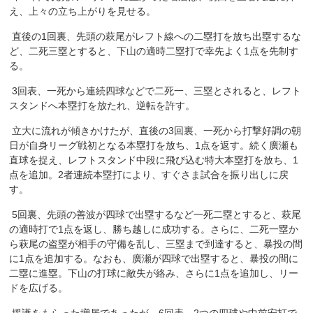
え、上々の立ち上がりを見せる。
直後の1回裏、先頭の萩尾がレフト線への二塁打を放ち出塁するな
ど、二死三塁とすると、下山の適時二塁打で幸先よく1点を先制す
る。
3回表、一死から連続四球などで二死一、三塁とされると、レフト
スタンドへ本塁打を放たれ、逆転を許す。
立大に流れが傾きかけたが、直後の3回裏、一死から打撃好調の朝
日が自身リーグ戦初となる本塁打を放ち、1点を返す。続く廣瀬も
直球を捉え、レフトスタンド中段に飛び込む特大本塁打を放ち、1
点を追加。2者連続本塁打により、すぐさま試合を振り出しに戻
す。
5回裏、先頭の善波が四球で出塁するなど一死二塁とすると、萩尾
の適時打で1点を返し、勝ち越しに成功する。さらに、二死一塁か
ら萩尾の盗塁が相手の守備を乱し、三塁まで到達すると、暴投の間
に1点を追加する。なおも、廣瀬が四球で出塁すると、暴投の間に
二塁に進塁。下山の打球に敵失が絡み、さらに1点を追加し、リー
ドを広げる。