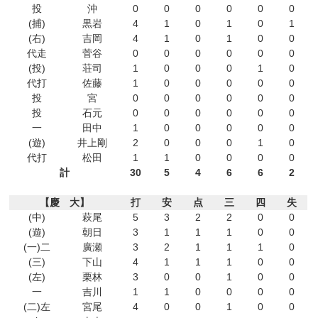
投
沖
0
0
0
0
0
0
(捕)
黒岩
4
1
0
1
0
1
(右)
吉岡
4
1
0
1
0
0
代走
菅谷
0
0
0
0
0
0
(投)
荘司
1
0
0
0
1
0
代打
佐藤
1
0
0
0
0
0
投
宮
0
0
0
0
0
0
投
石元
0
0
0
0
0
0
一
田中
1
0
0
0
0
0
(遊)
井上剛
2
0
0
0
1
0
代打
松田
1
1
0
0
0
0
計
30
5
4
6
6
2
【慶 大】
打
安
点
三
四
失
(中)
萩尾
5
3
2
2
0
0
(遊)
朝日
3
1
1
1
0
0
(一)二
廣瀬
3
2
1
1
1
0
(三)
下山
4
1
1
1
0
0
(左)
栗林
3
0
0
1
0
0
一
吉川
1
1
0
0
0
0
(二)左
宮尾
4
0
0
1
0
0