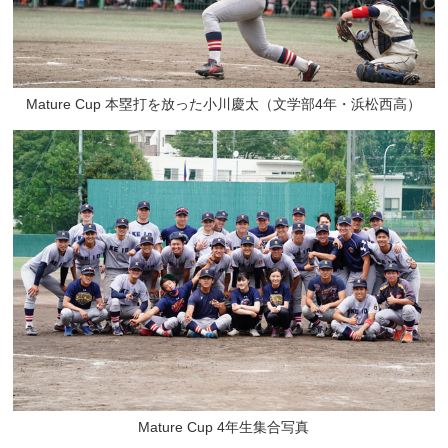
Mature Cup 本塁打を放った小川慶太（文学部4年・浜松西高）
Mature Cup 4年生集合写真