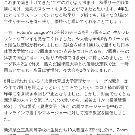
これまで築き上げてきた4年生の絆がより深まり、秋季リーグ戦優
勝に向け、最高のスタートをきることができたと思います。4年生
にとってラストシーズンとなる秋季リーグ戦でも、様々な立場の4
年生がチームを引っ張り、優勝へと導いてくれることでしょう。
一方、Future's Leagueでは今後のチームを引っ張る1.2年生がフレ
ッシュなプレイを見せてくれました。今大会は全4試合のリーグ戦
と順位決定戦が行われました。2試合を終え1勝1敗で迎えた対日本
体育大学戦では、7回表までに7点差をつけられるも、7回裏からの
猛攻で同点に追いつく粘りの野球で引き分けに持ち込みました。リ
ーグ戦を2位で終え、臨んだ國學院大学との優勝決定戦では、一時
同点とするも一歩及ばず惜敗、今大会を2位で終えました。
8月に行われている「次世代育成大学野球サマーリーグin新潟」は
今年で7回目を迎えようというところでしたが、コロナ禍の影響で
昨年に引き続き今回も中止となりました。しかし、対面でなくとも
新潟県の人々と交流したいとの想いから、岩谷まりか（横浜雙葉・
経2）、谷口愛英（慶應女子・法2）の両マネージャーを中心に、
オンラインで選手やマネージャーに対して指導教室を開催しまし
た。
新潟県立三条高等学校の生徒たち10人程度を3部門に分け、Zoom