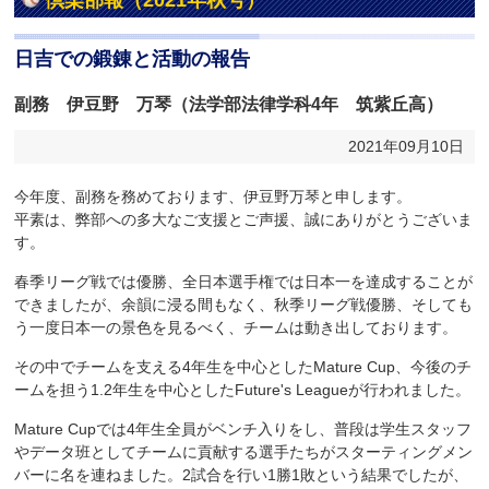
倶楽部報（2021年秋号）
日吉での鍛錬と活動の報告
副務 伊豆野 万琴（法学部法律学科4年 筑紫丘高）
2021年09月10日
今年度、副務を務めております、伊豆野万琴と申します。
平素は、弊部への多大なご支援とご声援、誠にありがとうございま
す。
春季リーグ戦では優勝、全日本選手権では日本一を達成することが
できましたが、余韻に浸る間もなく、秋季リーグ戦優勝、そしても
う一度日本一の景色を見るべく、チームは動き出しております。
その中でチームを支える4年生を中心としたMature Cup、今後のチ
ームを担う1.2年生を中心としたFuture's Leagueが行われました。
Mature Cupでは4年生全員がベンチ入りをし、普段は学生スタッフ
やデータ班としてチームに貢献する選手たちがスターティングメン
バーに名を連ねました。2試合を行い1勝1敗という結果でしたが、