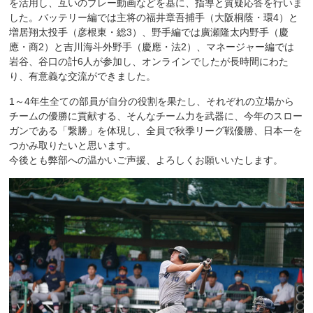
を活用し、互いのプレー動画などを基に、指導と質疑応答を行いま
した。バッテリー編では主将の福井章吾捕手（大阪桐蔭・環4）と
増居翔太投手（彦根東・総3）、野手編では廣瀬隆太内野手（慶
應・商2）と吉川海斗外野手（慶應・法2）、マネージャー編では
岩谷、谷口の計6人が参加し、オンラインでしたが長時間にわた
り、有意義な交流ができました。
1～4年生全ての部員が自分の役割を果たし、それぞれの立場から
チームの優勝に貢献する、そんなチーム力を武器に、今年のスロー
ガンである「繋勝」を体現し、全員で秋季リーグ戦優勝、日本一を
つかみ取りたいと思います。
今後とも弊部への温かいご声援、よろしくお願いいたします。