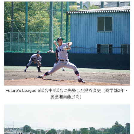
Future's League 5試合中4試合に先発した梶谷直史（商学部2年・
慶應湘南藤沢高）