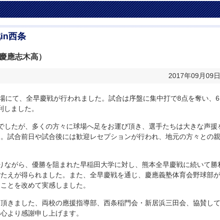
in西条
慶應志木高）
2017年09月09
球場にて、全早慶戦が行われました。試合は序盤に集中打で8点を奪い、6
利しました。
でしたが、多くの方々に球場へ足をお運び頂き、選手たちは大きな声援
た。試合前日や試合後には歓迎レセプションが行われ、地元の方々との
りながら、優勝を阻まれた早稲田大学に対し、熊本全早慶戦に続いて勝
ごたえが得られました。また、全早慶戦を通じ、慶應義塾体育会野球部
ることを改めて実感しました。
力頂きました、両校の應援指導部、西条稲門会・新居浜三田会、協賛し
に心より感謝申し上げます。