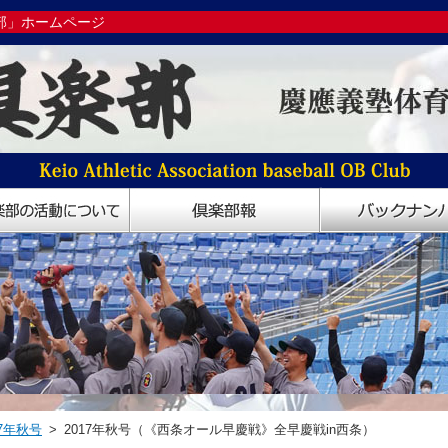
部」ホームページ
7年秋号
> 2017年秋号（《西条オール早慶戦》全早慶戦in西条）