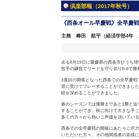
倶楽部報（2017年秋号）
《西条オール早慶戦》全早慶戦
主務 棒田 航平（経済学部4年 
去る8月19日に愛媛県の西条市ひうち
投手の継投でリードを守り切り8-6で勝
3度目の開催となった西条での全早慶戦
背に受けてプレーすることができまし
睦を深めることができました。
春のシーズンでは優勝まであと1勝と迫
することができ、秋に向けて大きな手
多くの方々から熱いご声援を頂いてい
西条での全早慶戦の開催にあたりご尽
いただいた方々、その他関係者の皆様