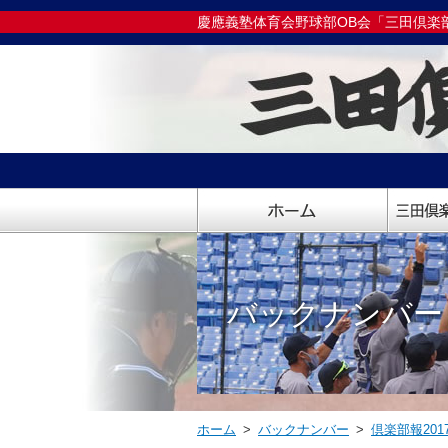
慶應義塾体育会野球部OB会「三田倶楽
バックナンバー
ホーム
>
バックナンバー
>
倶楽部報201