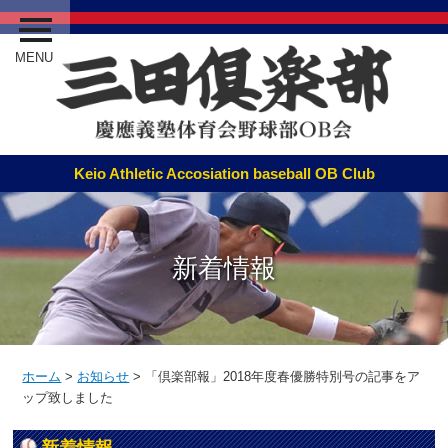
MENU
新着情報
ホーム
>
お知らせ
>
「倶楽部報」2018年度春優勝特別号の記事をア
ップ致しました