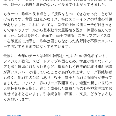
手、野手とも他校と遜色のないレベルまで仕上がってきました。
もう一つ、昨年の反省点として接戦をものにできなかったことが挙
げられます。背景には細かなミス、特にスローイングの精度の問題
がありました。これについては、新任の上田和明コーチが付きっき
りでキャッチボールから基本動作の重要性を説き、練習を積んでき
ました。1歩目を速く、正面で、両手で捕る、ステップアンドスロ
ーを徹底的に指導し、昨年は固まらなかった内野陣が不動のメンバ
ーで固定できるまでになってきています。
最後に、今年のチームは4年生幹部を中心に2つの強化ポイント、
フィジカル強化、スピードアップを図るため、学生が様々なアイデ
アを出し練習に取り入れるなど、慶應らしく自主的に取り組む意識
が高いメンバーが揃っていることがあげられます。リーグ戦経験者
も多く、新戦力の台頭もあり、投手、野手とも戦える陣容が整って
きました。いよいよ、春のリーグ戦開幕です。連盟の新しい世紀の
天皇杯奪取を目指し、逞しく成長した部員たちの姿を神宮球場でお
見せできると思います。引き続き熱い声援、ご支援、どうぞよろし
くお願いします。