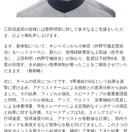
三田倶楽部の皆様には塾野球部に対して多大なるご支援をいただ
き、心より御礼申し上げます。
まず、新体制について、今シーズンから小林宏（外野守備走塁担
当）をヘッドコーチに、新たに、指導経験豊富な上田誠（投手担
当）、上田和明（内野守備担当）が加わり、監督以下総勢8名、監
督が目指す、きめ細かい指導体制が整ったことをご報告させていた
だきます。（敬称略）
次に、チームの状況についてです。3季連続の5位という結果を真
摯に受け止め、アナリストチームによる他校との差異分析から始め
ました。その結果、フィジカル強化、スピードアップが最重要課題
と判明。フィジカル強化は、アップ、ウエイト、栄養補給の見直し
による体重増量、学生トレーナーによる定期的なインボディの測定
と結果に対する評価。スピードアップは3点、スイングスピード、
打球速度、投球速度の向上。アナリストが各数値を計測し、部内ラ
ンキングを発表するなど競争心を植え付けてきました。この２つの
強化ポイントを新チーム結成以来、継続して実施してきた結果、投