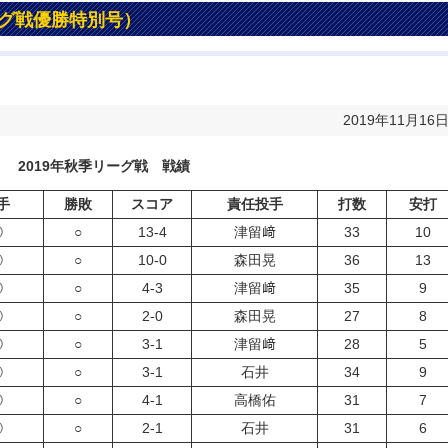
ーグ戦優勝特別号）
2019年11月16
2019年秋季リーグ戦 戦績
手
勝敗
スコア
責任投手
打数
安打
①
○
13-4
津留﨑
33
10
②
○
10-0
森田晃
36
13
①
○
4-3
津留﨑
35
9
②
○
2-0
森田晃
27
8
①
○
3-1
津留﨑
28
5
②
○
3-1
石井
34
9
①
○
4-1
高橋佑
31
7
②
○
2-1
石井
31
6