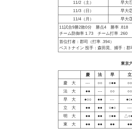
11/2（土）
早大
11/3（日）
早大
11/4（月）
早大
11試合9勝2敗0分 勝点4 勝率 .818
チーム防御率 1.73 チーム打率 .260
首位打者：郡司（打率 .394）
ベストナイン 投手：森田晃、捕手：
東京
慶
法
早
立
慶 大
---
○○
○●●
○○
法 大
●●
---
○○
○○
早 大
●○○
●●
---
●○
立 大
●●
●●
○●○
---
明 大
●●
●●
○●●
△○
東 大
●●
●●
●●
●●