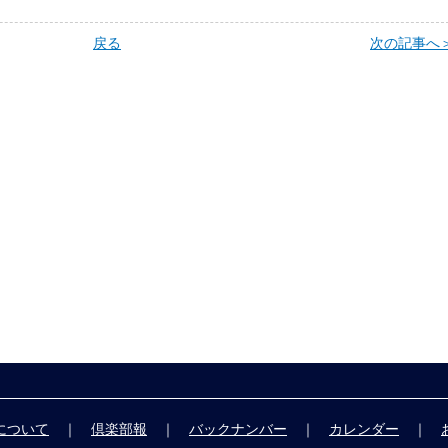
戻る
次の記事へ
について
｜
倶楽部報
｜
バックナンバー
｜
カレンダー
｜