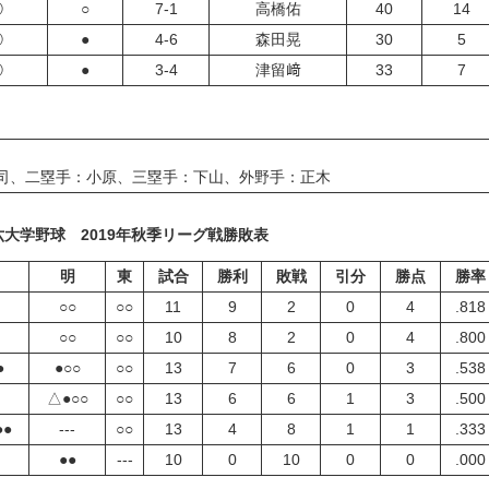
①
○
7-1
高橋佑
40
14
②
●
4-6
森田晃
30
5
③
●
3-4
津留﨑
33
7
郡司、二塁手：小原、三塁手：下山、外野手：正木
六大学野球 2019年秋季リーグ戦勝敗表
明
東
試合
勝利
敗戦
引分
勝点
勝率
○○
○○
11
9
2
0
4
.818
○○
○○
10
8
2
0
4
.800
●
●○○
○○
13
7
6
0
3
.538
△●○○
○○
13
6
6
1
3
.500
●●
---
○○
13
4
8
1
1
.333
●●
---
10
0
10
0
0
.000