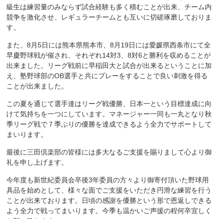
級生は練習量のみならず試合経験も多く積むことが出来、チーム内
競争を激化させ、レギュラーチームとも互いに切磋琢磨しておりま
す。
また、8月5日には熊本県熊本市、8月19日には愛媛県西条市にて全
早慶野球戦が催され、それぞれ14対3、8対6と勝利を収めることが
出来ました。リーグ戦前に早稲田大と試合が出来るということに加
え、塾野球部のOB選手と共にプレーをすることで良い刺激を得る
ことが出来ました。
この夏を通じて選手達はリーグ戦優勝、日本一という目標達成に向
けて気持ちを一つにしています。マネージャー一同も一丸となり秋
季リーグ戦で７季ぶりの優勝を達成できるよう全力でサポートして
まいります。
最後に三田倶楽部の皆様には多大なるご支援を賜りまして心より御
礼を申し上げます。
今年度も新世紀委員会卒後3年委員の方々より御寄付頂いた野球用
具品を始めとして、様々な面でご支援をいただき円滑な練習を行う
ことが出来ております。日頃の感謝を優勝という形で恩返しできる
よう全力で戦ってまいります。今季も温かいご声援の程何卒宜しく