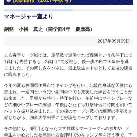
倶楽部報（2017年秋号）
マネージャー室より
副務 小幡 真之（商学部4年 慶應高）
2017年09月09日
去る春季リーグ戦では、慶早戦で連勝すれば優勝という条件下にて
1戦目は先勝するも、2戦目にて敗戦し、後一歩の所で天皇杯を逃
しました。その悔しさをバネに、最上級生を中心として夏場の練習
に臨みました。
今年の夏も静岡県伊豆市でキャンプを行い、比較的爽涼な天候にも
恵まれ、一週間という短い期間の中でも充実した練習を行うことが
出来ました。早朝から特打・特守を行い、午前中はサインプレーな
どの細かいプレーの確認、午後はひたすら打撃練習に時間を割いて
バットを振り込みました。その後のオープン戦では練習の手応えを
感じながら、強豪大学相手にも好調をキープしております。
その他にも、3回目となった大学野球サマーリーグへの参加や、2
年生を中心とした福島県の西会津町でのキャンプ等を行う事で、下