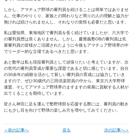
しかし、アマチュア野球の審判員を続けることは簡単ではありませ
ん。仕事のやりくり、家族との関わりなど周りの人の理解と協力が
無ければ続けられませんし、それなりの覚悟も必要だと思います。
私は愛知県、東海地区で審判員を長く続けていましたが、六大学で
の審判員歴は長くありません。しかし、慶應義塾OBの審判員は先
輩審判員の皆様がご活躍されたように今後もアマチュア野球界の中
でリーダー的な立場であるべきだと思います。
あと数年は私も現役審判員として頑張りたいと考えていますが、次
の世代の審判員育成が重要な課題であると切に感じています。自分
の30余年の経験を活かして新しい審判員の育成には協力していき
ますので、ぜひ30歳代の三田倶楽部員の中から、東京六大学野球
連盟、そしてアマチュア野球界のますますの発展に貢献する人材が
出てくることを期待しています。
皆さん神宮に足を運んで塾野球部を応援する際には、審判員の動き
にも少し目を向けて野球の楽しみ方を増やしてみてください。
＜前の記事へ
戻る
次の記事へ＞