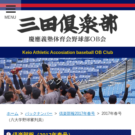
MENU
バックナンバー
ホーム
>
バックナンバー
>
倶楽部報2017年春号
> 2017年春号
（六大学野球審判員）