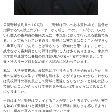
公認野球規則書の1.01項に、「野球は囲いのある競技場で、監督が
指揮する9人以上のプレーヤーから成る二つのチーム間で、1人な
いし数人の審判員の権限の元に、本規則に従って行われる競技であ
る。」と定められている通り、野球には審判員は欠くことができな
い重要な存在であることは皆さんもご存知だと思います。しかし、
残念ながら審判員として野球に関わる人は多くありません。東京六
大学野球連盟では各校の野球部OBが3名～4名ずつ審判員として
春・秋のリーグ戦を始め多くの試合に関わっています。
私は、大学卒業後地元愛知県に戻り社会人生活を始めましたが、地
元の先輩から大学まで野球を続けることができたのだからこれから
は高校野球の審判員として野球に恩返しをしないか？と熱心に誘っ
て頂いたことがきっかけで審判員を社会人2年目からはじめること
になりました。
当時はまだ、野球はプレイすることが楽しいと考えていたが、審判
を始めて数年経つと審判員としてみる野球に楽しさを感じるように
なり、現在に至るまで30余年続けています。