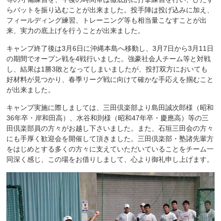
らバットを振り込むことが出来ました。投手陣は投げ込みに加え、
フィールディング練習、トレーニング等も相当量こなすことが出
来、実力の底上げを行うことが出来ました。
キャンプ終了後は3月6日に沖縄本島へ移動し、3月7日から3月11日
の期間でオープン戦を4戦行いました。強豪社会人チーム等と対戦
し、結果は1勝3敗となってしまいましたが、投打双方においても
好材料が見つかり、春季リーグ戦に向けて確かな手応えを掴むこと
が出来ました。
キャンプ実施に際しましては、三田倶楽部より島田誠次郎様（昭和
36年卒・岸和田高）、水谷和則様（昭和47年卒・慶應高）等の三
田倶楽部員の方々がお越し下さいました。また、石垣三田会の方々
にも手厚く歓迎会を開催して頂きました。三田倶楽部・塾諸先輩方
をはじめとする多くの方々に支えていただいていることをチーム一
同深く感じ、この場をお借りしまして、心より御礼申し上げます。