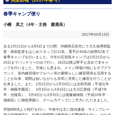
倶楽部報（2017年春号）
春季キャンプ便り
小幡 真之（4年・主務 慶應高）
2017年04月13日
去る2月21日から3月6日までの間、沖縄県石垣市にて大久保秀昭監
督・林助監督をはじめスタッフ計12名、選手計40名の総勢52名で
春季キャンプを行いました。今年の石垣島キャンプは2月21日から
25日までバッテリーのみで行い、26日以降は野手も含めて本キャ
ンプを行いました。天候にも恵まれ、メイン球場の他にもサブグラ
ウンド、室内練習場やブルペン等の素晴らしい練習環境を活用する
ことが出来、期間は短いながらも非常に充実した練習を行うことが
出来ました。また、2月21日から2月24日には志村亮様（平成元年
卒・桐蔭学園高）、3月3日から3月5日には大川広誉様（平成7年
卒・光陵高）、3月4日から3月5日には後藤健雄様（平成10年卒・
湘南高）に御指導賜り、チーム力アップにご尽力いただきました。
早朝8時頃より特打を行い、午前中は主に投内連係・サインプレー
等の守備練習を、午後の時間帯は徹底的に打撃練習を行い、ひたす