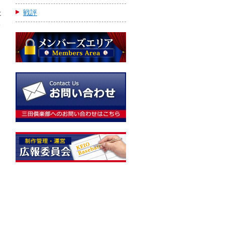
戦評
は
部