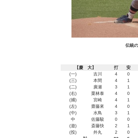
伝統の
【慶 大】
打
安
(一)
吉川
4
0
(三)
本間
4
1
(二)
廣瀬
3
1
(右)
栗林泰
4
0
(捕)
宮崎
4
1
(左)
齋藤來
4
0
(中)
水鳥
3
1
中
佐藤駿
0
0
(遊)
斎藤快
2
1
(投)
外丸
2
0