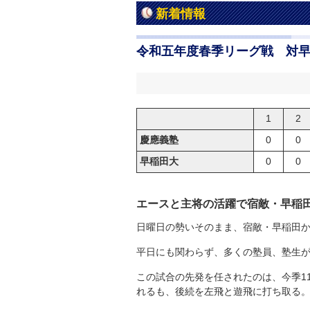
新着情報
令和五年度春季リーグ戦 対
1
2
慶應義塾
0
0
早稲田大
0
0
エースと主将の活躍で宿敵・早稲
日曜日の勢いそのまま、宿敵・早稲田
平日にも関わらず、多くの塾員、塾生
この試合の先発を任されたのは、今季1
れるも、後続を左飛と遊飛に打ち取る