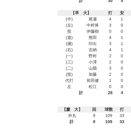
計
30
5
【早 大】
打
安
(中)
尾瀬
4
1
(左)
中村将
3
0
投
伊藤樹
0
0
(遊)
熊田
4
1
(捕)
印出
3
1
(右)
吉納
4
1
(一)
野村
2
0
(三)
小澤
2
0
(二)
山縣
3
0
(投)
加藤
2
0
代打
前田健
1
0
左
松江
0
0
計
28
4
【慶 大】
回
球数
打
外丸
9
109
33
計
9
109
33