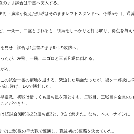
点のまま試合は中盤へ突入する。
主将・廣瀬が捉えた打球はそのままレフトスタンドへ。今季5号目、通
。
ど、一死一、二塁とされるも、後続をしっかりと打ち取り、得点を与え
を見せ、試合は1点差のまま9回の攻防へ。
だったが、左飛、一飛、二ゴロと三者凡退に倒れる。
上がる。
とこの試合一番の窮地を迎える。緊迫した場面だったが、後を一邪飛に
を成し遂げ、1-0で勝利した。
の早慶戦。初戦は惜しくも勝ち星を落とすも、二戦目、三戦目を全員の
ることができた。
15試合8勝5敗2分勝ち点3と、3位で終えた。なお、ベストナインに
すでに第
6
週の早大戦で連勝し、戦後初の
3
連覇を決めていた。