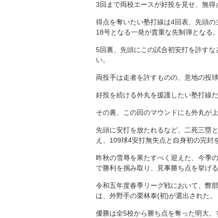
3回まで両校エースが好投を見せ、無得
得点を奪いたい塾打線は4回表、先頭の
18号となる一発が貴重な先制弾となる
5回裏、先頭にこの試合初安打を許すな
い。
両投手は走者を許すものの、意地の投球
好投を続ける外丸を援護したい塾打線
その裏、この回のマウンドにも外丸が
先頭に安打を放たれるなど、二死三塁
え、109球4安打無失点と自身初の完封
昨秋の雪辱を果たすべく迎えた、今季
で勝利を掴み取り、見事勝ち点を挙げ
令和五年度春季リーグ戦において、弊部は
は、外野手の栗林泰(初)が選出された。
優勝は全
5
校から勝ち点を奪った明大。