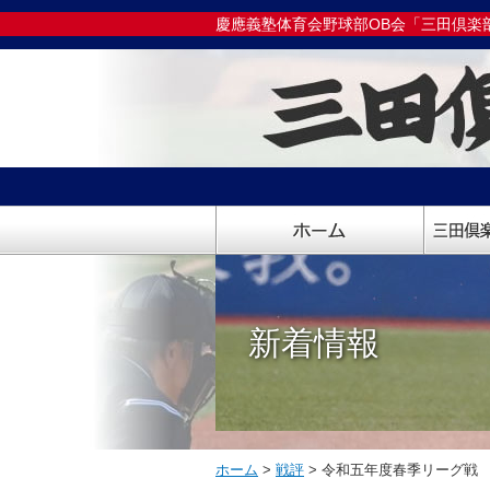
慶應義塾体育会野球部OB会「三田倶楽
新着情報
ホーム
>
戦評
>
令和五年度春季リーグ戦