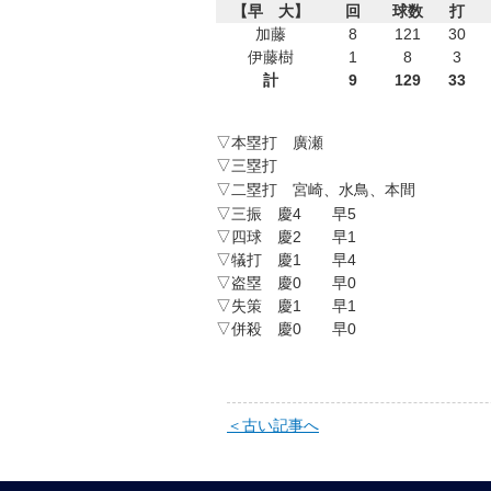
【早 大】
回
球数
打
加藤
8
121
30
伊藤樹
1
8
3
計
9
129
33
▽本塁打 廣瀬
▽三塁打
▽二塁打 宮崎、水鳥、本間
▽三振 慶4 早5
▽四球 慶2 早1
▽犠打 慶1 早4
▽盗塁 慶0 早0
▽失策 慶1 早1
▽併殺 慶0 早0
＜古い記事へ