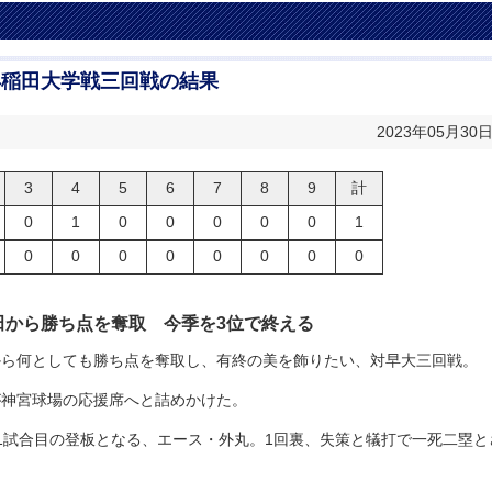
早稲田大学戦三回戦の結果
2023年05月30
3
4
5
6
7
8
9
計
0
1
0
0
0
0
0
1
0
0
0
0
0
0
0
0
田から勝ち点を奪取 今季を
3
位で終える
から何としても勝ち点を奪取し、有終の美を飾りたい、対早大三回戦。
が神宮球場の応援席へと詰めかけた。
1試合目の登板となる、エース・外丸。1回裏、失策と犠打で一死二塁と
。