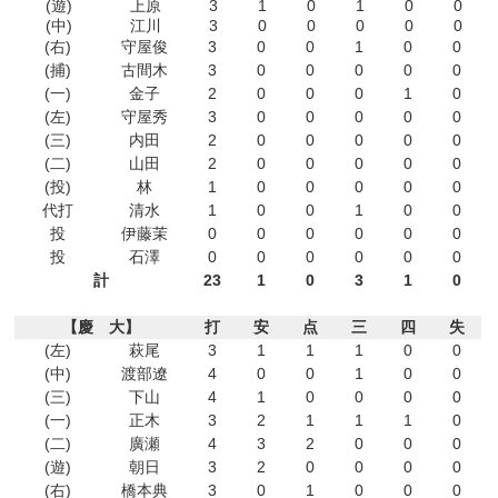
(遊)
上原
3
1
0
1
0
0
(中)
江川
3
0
0
0
0
0
(右)
守屋俊
3
0
0
1
0
0
(捕)
古間木
3
0
0
0
0
0
(一)
金子
2
0
0
0
1
0
(左)
守屋秀
3
0
0
0
0
0
(三)
内田
2
0
0
0
0
0
(二)
山田
2
0
0
0
0
0
(投)
林
1
0
0
0
0
0
代打
清水
1
0
0
1
0
0
投
伊藤茉
0
0
0
0
0
0
投
石澤
0
0
0
0
0
0
計
23
1
0
3
1
0
【慶 大】
打
安
点
三
四
失
(左)
萩尾
3
1
1
1
0
0
(中)
渡部遼
4
0
0
1
0
0
(三)
下山
4
1
0
0
0
0
(一)
正木
3
2
1
1
1
0
(二)
廣瀬
4
3
2
0
0
0
(遊)
朝日
3
2
0
0
0
0
(右)
橋本典
3
0
1
0
0
0