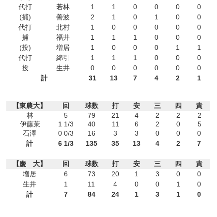
代打
若林
1
1
0
0
0
0
(捕)
善波
2
1
0
1
0
0
代打
北村
1
0
0
0
0
0
捕
福井
1
1
1
0
0
0
(投)
増居
1
0
0
0
1
1
代打
綿引
1
1
1
0
0
0
投
生井
0
0
0
0
0
0
計
31
13
7
4
2
1
【東農大】
回
球数
打
安
三
四
責
林
5
79
21
4
2
2
2
伊藤茉
1 1/3
40
11
6
2
0
5
石澤
0 0/3
16
3
3
0
0
0
計
6 1/3
135
35
13
4
2
7
【慶 大】
回
球数
打
安
三
四
責
増居
6
73
20
1
3
0
0
生井
1
11
4
0
0
1
0
計
7
84
24
1
3
1
0