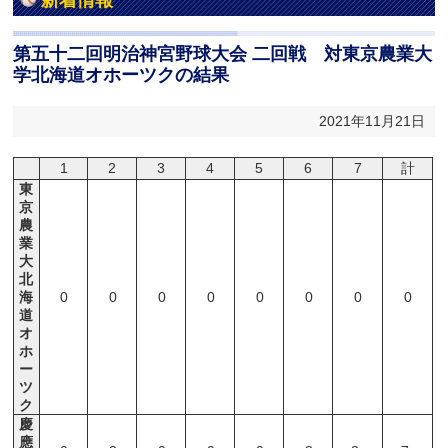
新着情報
第五十二回明治神宮野球大会 二回戦 対東京農業大
学北海道オホーツクの結果
2021年11月21日
1
2
3
4
5
6
7
計
東
京
農
業
大
北
海
0
0
0
0
0
0
0
0
道
オ
ホ
ー
ツ
ク
慶
應