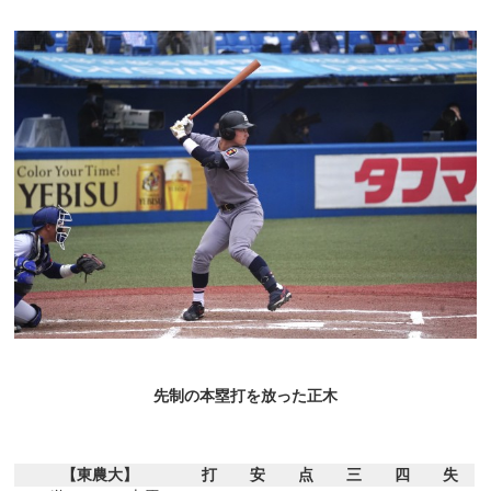
先制の本塁打を放った正木
【東農大】
打
安
点
三
四
失