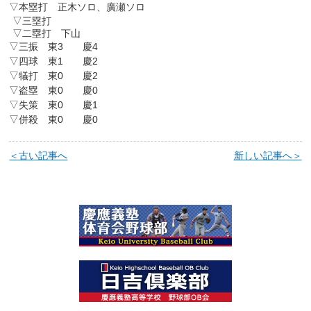
▽本塁打 正木ソロ、廣瀬ソロ
▽三塁打
▽二塁打 下山
▽三振 東3 慶4
▽四球 東1 慶2
▽犠打 東0 慶2
▽盗塁 東0 慶0
▽失策 東0 慶1
▽併殺 東0 慶0
＜古い記事へ
新しい記事へ＞