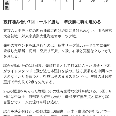
0
2
0
0
0
3
2x
7x
義
塾
投打噛み合い7回コールド勝ち 準決勝に駒を進める
東京六大学史上初の四冠達成に向け絶対に負けられない、明治神宮
大会初戦・対東京農業大北海道オホーツク戦。
先発のマウンドを託されたのは、秋季リーグ戦5カード全てに先発
登板した増居。初回、空振り三振、左飛、右飛と完璧な立ち上がり
を見せる。
試合が動いたのは2回裏。先頭打者として打席に入った四番・正木
がライトスタンドに飛び込む本塁打を放つ。続く廣瀬も右中間への
大きな当たりを放つと、打球はそのままスタンドへ。主軸の連続本
塁打で幸先良く2点を先制する。
2点の援護をもらった増居はその後も完璧な投球を続ける。5回、6
回には中堅手・渡部遼の好守も光り、6回1安打無失点と盤石な試
合運びでチームに流れを呼び込む。
試合を決定付けたい塾野球部は6回裏、正木・廣瀬の連打などで一