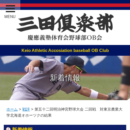
MENU
新着情報
ホーム
>
戦評
>
第五十二回明治神宮野球大会 二回戦 対東京農業大
学北海道オホーツクの結果