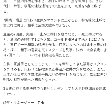
死二、三塁の好機を作ると、相手の野選で1点を追加する。さらに
代打・綿引、萩尾の連続適時打で2点を加え、点差を5点に広げ
る。
7回表、増居に代わり生井がマウンドに上がると、持ち味の速球で
無安打に抑え、相手に反撃の隙を与えない。
直後の7回裏、先頭・下山が二塁打を放つなど、一死二塁とする
と、廣瀬の適時打で1点を追加。コールド勝利まであと1点に迫る
と、連打で一死満塁の好機を作る。打席に入ったのは途中出場の主
将・福井。相手の意表を突くスクイズを見事に決め、大会規定によ
り7回コールド、7-0で初戦突破を果たした。
主将・正捕手としてここまでチームを牽引してきた福井がスタメン
を外れるも、代わりに抜擢された善波が福井の穴を埋めた。また、
正木が全日本大学野球選手権ぶりの本塁打を放つなど、次戦に向け
明るい材料が揃った初戦となった。
3日後に控える準決勝でも勝利し、何としても大学野球四冠を達成
したい。
(2年・マネージャー T.H)