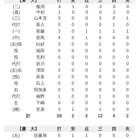
【東 大】
打
安
点
三
四
失
(二)
飯田
4
1
0
2
0
0
(遊)
中杉
1
0
0
0
2
0
(三)
山本克
3
0
0
3
0
1
代打
喜入
0
0
0
0
1
0
(一)
長藤
3
0
1
1
1
1
(中)
初馬
4
0
1
0
0
0
(右)投
白砂
3
0
0
2
0
0
投
福田
0
0
0
0
0
0
投
毛利
0
0
0
0
0
0
代打
岩川
1
0
0
0
0
0
(左)右
澤田
3
0
0
2
0
0
(投)
辰亥
2
0
0
0
0
0
投
石上
0
0
0
0
0
0
右
阿加多
0
0
0
0
0
0
代打
袖野
1
0
0
1
0
0
左
下嶋
0
0
0
0
0
0
(捕)
笠原
3
1
0
1
0
0
計
28
2
2
12
4
2
【慶 大】
打
安
点
三
四
失
(左)
佐藤旭
5
1
1
0
0
0