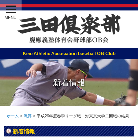
MENU
新着情報
ホーム
>
戦評
>
平成26年度春季リーグ戦 対東京大学二回戦の結果
新着情報