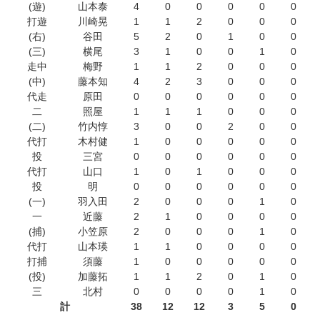
(遊)
山本泰
4
0
0
0
0
0
打遊
川崎晃
1
1
2
0
0
0
(右)
谷田
5
2
0
1
0
0
(三)
横尾
3
1
0
0
1
0
走中
梅野
1
1
2
0
0
0
(中)
藤本知
4
2
3
0
0
0
代走
原田
0
0
0
0
0
0
二
照屋
1
1
1
0
0
0
(二)
竹内惇
3
0
0
2
0
0
代打
木村健
1
0
0
0
0
0
投
三宮
0
0
0
0
0
0
代打
山口
1
0
1
0
0
0
投
明
0
0
0
0
0
0
(一)
羽入田
2
0
0
0
1
0
一
近藤
2
1
0
0
0
0
(捕)
小笠原
2
0
0
0
1
0
代打
山本瑛
1
1
0
0
0
0
打捕
須藤
1
0
0
0
0
0
(投)
加藤拓
1
1
2
0
1
0
三
北村
0
0
0
0
1
0
計
38
12
12
3
5
0