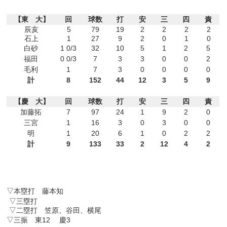
【東 大】
回
球数
打
安
三
四
責
辰亥
5
79
19
2
2
2
2
石上
1
27
9
2
0
1
0
白砂
1 0/3
32
10
5
1
2
5
福田
0 0/3
7
3
3
0
0
2
毛利
1
7
3
0
0
0
0
計
8
152
44
12
3
5
9
【慶 大】
回
球数
打
安
三
四
責
加藤拓
7
97
24
1
9
2
0
三宮
1
16
3
0
3
0
0
明
1
20
6
1
0
2
2
計
9
133
33
2
12
4
2
▽本塁打 藤本知
▽三塁打
▽二塁打 笠原、谷田、横尾
▽三振 東12 慶3