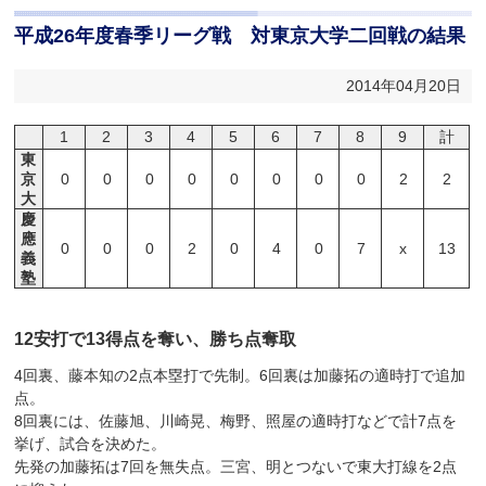
平成26年度春季リーグ戦 対東京大学二回戦の結果
2014年04月20日
1
2
3
4
5
6
7
8
9
計
東
京
0
0
0
0
0
0
0
0
2
2
大
慶
應
0
0
0
2
0
4
0
7
x
13
義
塾
12安打で13得点を奪い、勝ち点奪取
4回裏、藤本知の2点本塁打で先制。6回裏は加藤拓の適時打で追加
点。
8回裏には、佐藤旭、川崎晃、梅野、照屋の適時打などで計7点を
挙げ、試合を決めた。
先発の加藤拓は7回を無失点。三宮、明とつないで東大打線を2点