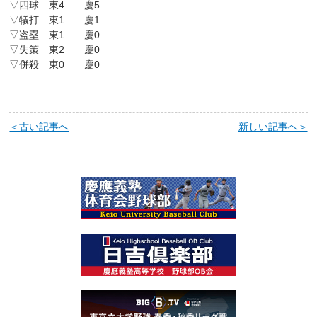
▽四球 東4 慶5
▽犠打 東1 慶1
▽盗塁 東1 慶0
▽失策 東2 慶0
▽併殺 東0 慶0
＜古い記事へ
新しい記事へ＞