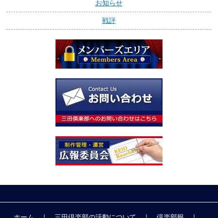
お知らせ
戦評
ホーム
｜
三田倶楽部の活動について
｜
倶楽部報
｜