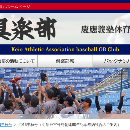
部」ホームページ
6年秋号
> 2016年秋号（明治神宮外苑創建90年記念奉納試合のご案内）