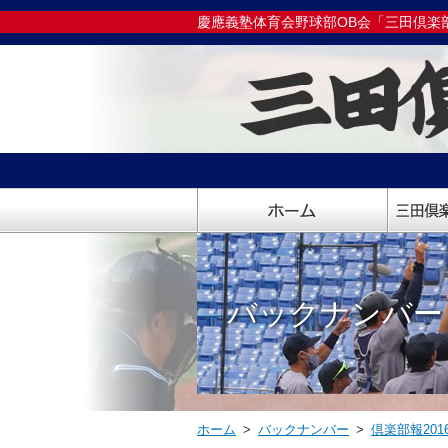
慶應義塾体育会野球部OB会「三田倶楽
バックナンバー
ホーム
>
バックナンバー
>
倶楽部報201