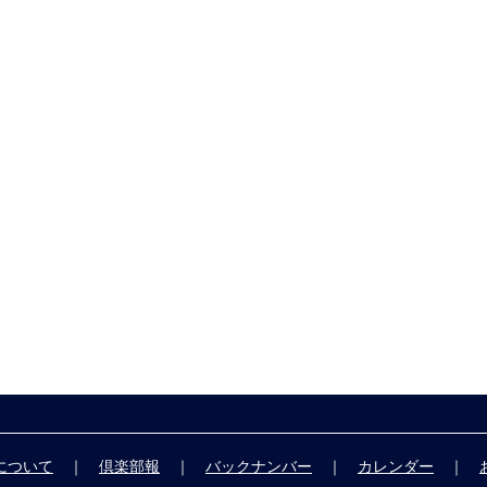
について
｜
倶楽部報
｜
バックナンバー
｜
カレンダー
｜