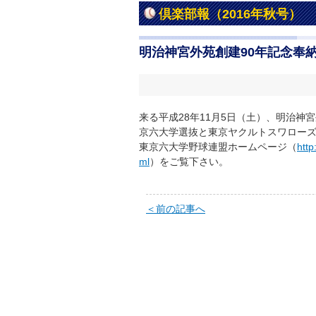
倶楽部報（2016年秋号）
明治神宮外苑創建90年記念奉
来る平成28年11月5日（土）、明治神
京六大学選抜と東京ヤクルトスワロー
東京六大学野球連盟ホームページ（
http
ml
）をご覧下さい。
＜前の記事へ