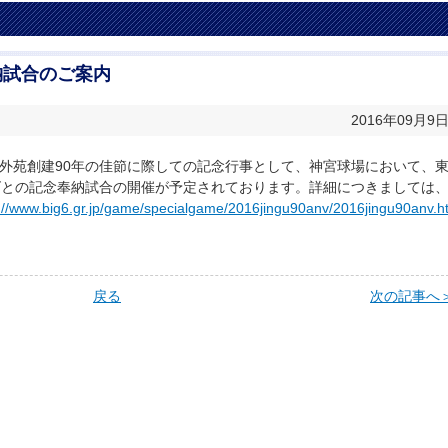
納試合のご案内
2016年09月9
宮外苑創建90年の佳節に際しての記念行事として、神宮球場において、
ズとの記念奉納試合の開催が予定されております。詳細につきましては
://www.big6.gr.jp/game/specialgame/2016jingu90anv/2016jingu90anv.h
戻る
次の記事へ