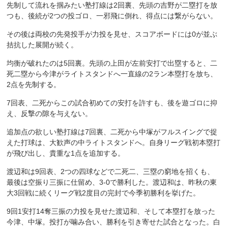
先制して流れを掴みたい塾打線は2回裏、先頭の吉野が二塁打を放
つも、後続が2つの投ゴロ、一邪飛に倒れ、得点には繋がらない。
その後は両校の先発投手が力投を見せ、スコアボードには0が並ぶ
拮抗した展開が続く。
均衡が破れたのは5回裏。先頭の上田が左前安打で出塁すると、二
死二塁から今津がライトスタンドへ一直線の2ラン本塁打を放ち、
2点を先制する。
7回表、二死からこの試合初めての安打を許すも、後を遊ゴロに抑
え、反撃の隙を与えない。
追加点の欲しい塾打線は7回裏、二死から中塚がフルスイングで捉
えた打球は、大歓声の中ライトスタンドへ。自身リーグ戦初本塁打
が飛び出し、貴重な1点を追加する。
渡辺和は9回表、2つの四球などで二死二、三塁の窮地を招くも、
最後は空振り三振に仕留め、3-0で勝利した。渡辺和は、昨秋の東
大3回戦に続くリーグ戦2度目の完封で今季初勝利を挙げた。
9回1安打14奪三振の力投を見せた渡辺和、そして本塁打を放った
今津、中塚。投打が噛み合い、勝利を引き寄せた試合となった。白