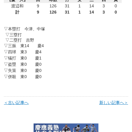
渡辺和
9
126
31
1
14
3
0
計
9
126
31
1
14
3
0
▽本塁打 今津、中塚
▽三塁打
▽二塁打 吉野
▽三振 東14 慶4
▽四球 東3 慶4
▽犠打 東0 慶1
▽盗塁 東0 慶0
▽失策 東0 慶0
▽併殺 東0 慶0
＜古い記事へ
新しい記事へ＞