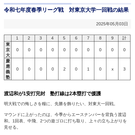
令和七年度春季リーグ戦 対東京大学一回戦の結果
2025年05月03日
1
2
3
4
5
6
7
8
9
計
東
京
0
0
0
0
0
0
0
0
0
0
大
慶
應
0
0
0
0
2
0
1
0
x
3
義
塾
渡辺和が1安打完封 塾打線は2本塁打で援護
明大戦での悔しさを糧に、先勝を飾りたい、対東大一回戦。
マウンドに上がったのは、今季からエースナンバーを背負う渡辺
和。1回表、中飛、2つの遊ゴロに打ち取り、上々の立ち上がりを
見せる。