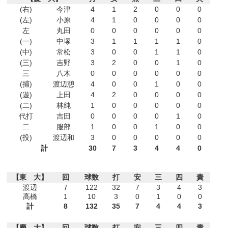
(右)
今津
4
1
2
0
0
0
(左)
小原
4
1
0
0
0
0
左
丸田
0
0
0
0
0
0
(一)
中塚
3
1
1
1
1
0
(中)
常松
3
0
0
1
1
0
(三)
吉野
3
2
0
0
1
0
三
八木
0
0
0
0
0
0
(捕)
渡辺憩
4
0
0
1
0
0
(遊)
上田
4
2
0
0
0
0
(二)
林純
1
0
0
0
0
0
代打
吉田
0
0
0
0
1
0
二
服部
1
0
0
1
0
0
(投)
渡辺和
3
0
0
0
0
0
計
30
7
3
4
4
0
【東 大】
回
球数
打
安
三
四
責
渡辺
7
122
32
7
3
4
3
高橋
1
10
3
0
1
0
0
計
8
132
35
7
4
4
3
【慶 大】
回
球数
打
安
三
四
責