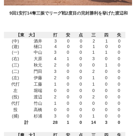
9回1安打14奪三振でリーグ戦2度目の完封勝利を挙げた渡辺和
【東 大】
打
安
点
三
四
失
(中)
酒井
3
0
0
2
1
0
(遊)
樋口
4
0
0
1
0
0
(一)
中山
3
0
0
1
1
0
(右)
大原
4
1
0
3
0
0
(三)
秋元
2
0
0
0
1
0
(二)
門田
3
0
0
2
0
0
(左)
伊藤
2
0
0
1
0
0
代打
工藤
1
0
0
1
0
0
左
堀端
0
0
0
0
0
0
(投)
渡辺
2
0
0
2
0
0
代打
竹山
1
0
0
0
0
0
投
高橋
0
0
0
0
0
0
(捕)
杉浦
3
0
0
1
0
0
計
28
1
0
14
3
0
【慶 大】
打
安
点
三
四
失