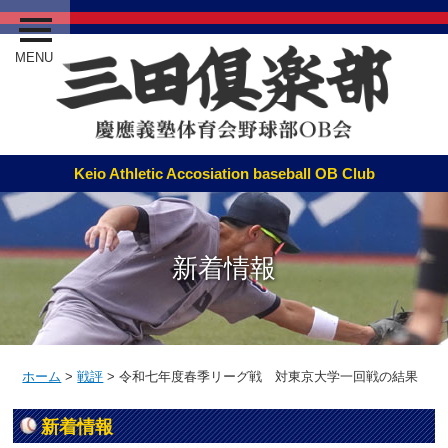
MENU
新着情報
ホーム
>
戦評
>
令和七年度春季リーグ戦 対東京大学一回戦の結果
新着情報