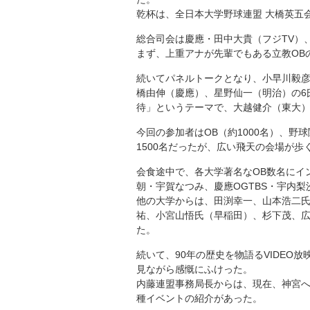
乾杯は、全日本大学野球連盟 大橋英五
総合司会は慶應・田中大貴（フジTV）
まず、上重アナが先輩でもある立教OB
続いてパネルトークとなり、小早川毅
橋由伸（慶應）、星野仙一（明治）の6
待」というテーマで、大越健介（東大
今回の参加者はOB（約1000名）、
1500名だったが、広い飛天の会場が
会食途中で、各大学著名なOB数名にイ
朝・宇賀なつみ、慶應OGTBS・宇内
他の大学からは、田渕幸一、山本浩二
祐、小宮山悟氏（早稲田）、杉下茂、
た。
続いて、90年の歴史を物語るVIDE
見ながら感慨にふけった。
内藤連盟事務局長からは、現在、神宮
種イベントの紹介があった。