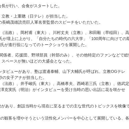
会長が行い、会食がスタートした。
、立教・上重聰（日テレ）が担当した。
の長嶋茂雄読売巨人軍名誉監督のスピーチをいただいた。
彦（法政）、岡村甫（東大）、川村丈夫（立教）、和田毅（早稲田）、
氏が壇上に上がり、「自分たちの時代の六大学」「100周年に向けての
）氏が進行役になってのトークショウを展開した。
野球関係者、応援団、野球部員（幹部のみ）、その他特定のファンなどで総
歩くスペースが無いほどの大盛会となった。
ンタビューがあり、塾は渡邊泰輔、山下大輔氏が呼ばれ、立教OGテレ
梨沙の女子アナが担当した。
氏（法政）、井手峻氏（東大）、高橋孝夫、西崎若三氏（立教）、徳武
広澤克実氏（明治）がインタビューを受け当時の思い出話に花を咲かせ
O放映があり、創設当時から現在に至るまでの主な世代のトピックスを映像
への観客を増やそうという活性化メンバーを中心として展開している、