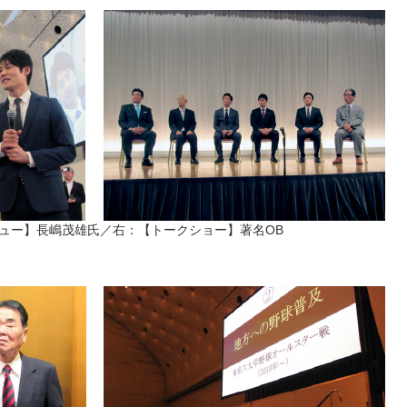
ュー】長嶋茂雄氏／右：【トークショー】著名OB