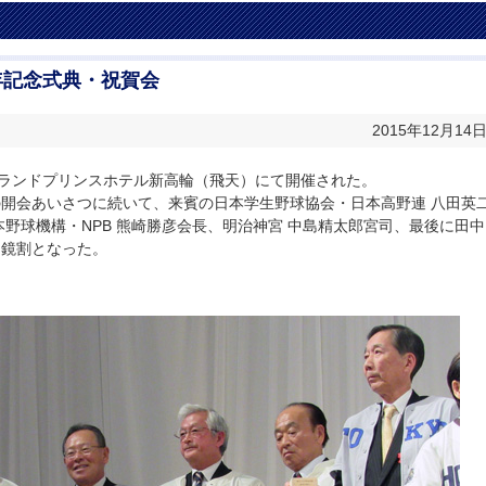
年記念式典・祝賀会
2015年12月14
からグランドプリンスホテル新高輪（飛天）にて開催された。
開会あいさつに続いて、来賓の日本学生野球協会・日本高野連 八田英
野球機構・NPB 熊崎勝彦会長、明治神宮 中島精太郎宮司、最後に田中
、鏡割となった。