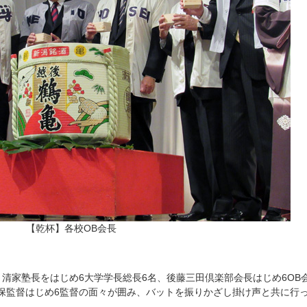
【乾杯】各校OB会長
、清家塾長をはじめ6大学学長総長6名、後藤三田倶楽部会長はじめ6OB
保監督はじめ6監督の面々が囲み、バットを振りかざし掛け声と共に行