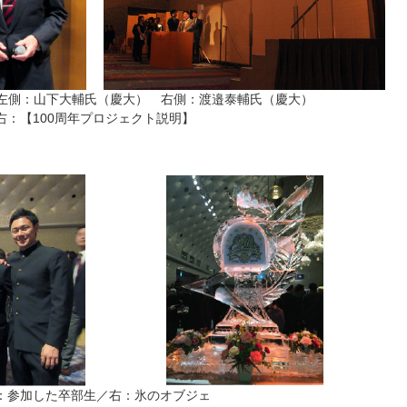
】左側：山下大輔氏（慶大） 右側：渡邉泰輔氏（慶大）
右：【100周年プロジェクト説明】
：参加した卒部生／右：氷のオブジェ