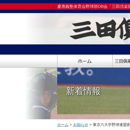
慶應義塾体育会野球部OB会「三田倶楽
新着情報
ホーム
>
お知らせ
>
東京六大学野球連盟創