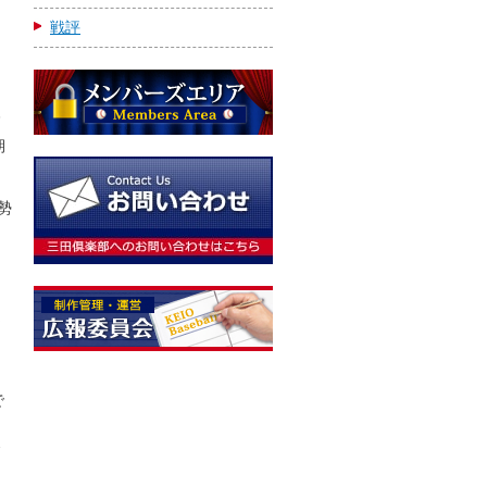
戦評
高
期
勢
定
で
各